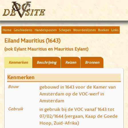
Home
Geschiedenis
Handelsposten
Schepen
Woordenlijsten
Boeken
Links
Eiland Mauritius (1643)
(ook Eylant Mauritius en Mauritius Eylant)
Kenmerken
Beschrijving
Reizen
Bronnen
Kenmerken
Bouw
gebouwd in 1643 voor de Kamer van
Amsterdam op de VOC-werf in
Amsterdam
Gebruik
in gebruik bij de VOC vanaf 1643 tot
07/02/1644 (vergaan, Kaap de Goede
Hoop, Zuid-Afrika)