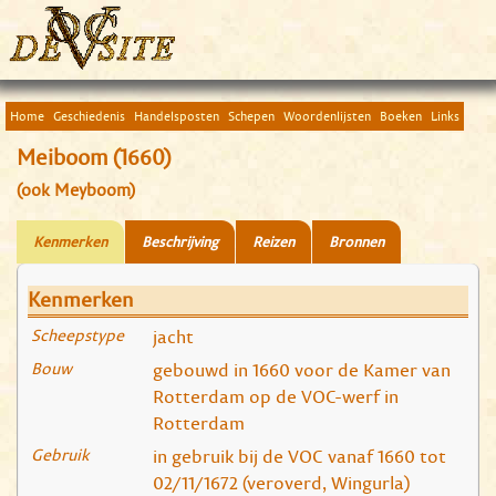
Home
Geschiedenis
Handelsposten
Schepen
Woordenlijsten
Boeken
Links
Meiboom (1660)
(ook Meyboom)
Kenmerken
Beschrijving
Reizen
Bronnen
Kenmerken
Scheepstype
jacht
Bouw
gebouwd in 1660 voor de Kamer van
Rotterdam op de VOC-werf in
Rotterdam
Gebruik
in gebruik bij de VOC vanaf 1660 tot
02/11/1672 (veroverd, Wingurla)