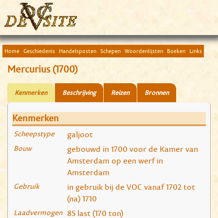
Home
Geschiedenis
Handelsposten
Schepen
Woordenlijsten
Boeken
Links
Mercurius (1700)
Kenmerken
Beschrijving
Reizen
Bronnen
Kenmerken
Scheepstype
galjoot
Bouw
gebouwd in 1700 voor de Kamer van
Amsterdam op een werf in
Amsterdam
Gebruik
in gebruik bij de VOC vanaf 1702 tot
(na) 1710
Laadvermogen
85 last (170 ton)