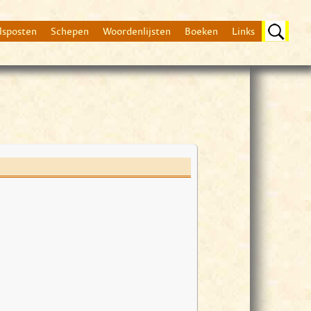
lsposten
Schepen
Woordenlijsten
Boeken
Links
Beschrijving
nog geen beschrijvin