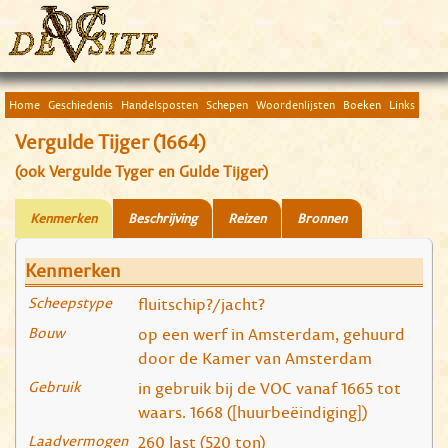
Home
Geschiedenis
Handelsposten
Schepen
Woordenlijsten
Boeken
Links
Vergulde Tijger (1664)
(ook Vergulde Tyger en Gulde Tijger)
Kenmerken
Beschrijving
Reizen
Bronnen
Kenmerken
Scheepstype
fluitschip?/jacht?
Bouw
op een werf in Amsterdam, gehuurd
door de Kamer van Amsterdam
Gebruik
in gebruik bij de VOC vanaf 1665 tot
waars. 1668 ([huurbeëindiging])
Laadvermogen
260 last (520 ton)