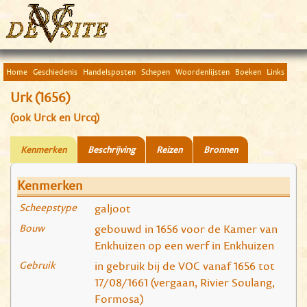
Home
Geschiedenis
Handelsposten
Schepen
Woordenlijsten
Boeken
Links
Urk (1656)
(ook Urck en Urcq)
Kenmerken
Beschrijving
Reizen
Bronnen
Kenmerken
Scheepstype
galjoot
Bouw
gebouwd in 1656 voor de Kamer van
Enkhuizen op een werf in Enkhuizen
Gebruik
in gebruik bij de VOC vanaf 1656 tot
17/08/1661 (vergaan, Rivier Soulang,
Formosa)