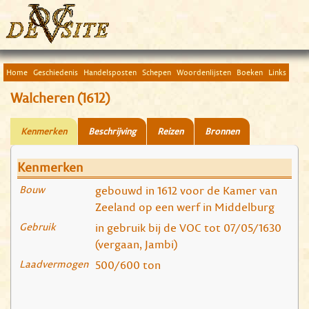
Home
Geschiedenis
Handelsposten
Schepen
Woordenlijsten
Boeken
Links
Walcheren (1612)
Kenmerken
Beschrijving
Reizen
Bronnen
Kenmerken
Bouw
gebouwd in 1612 voor de Kamer van
Zeeland op een werf in Middelburg
Gebruik
in gebruik bij de VOC tot 07/05/1630
(vergaan, Jambi)
Laadvermogen
500/600 ton