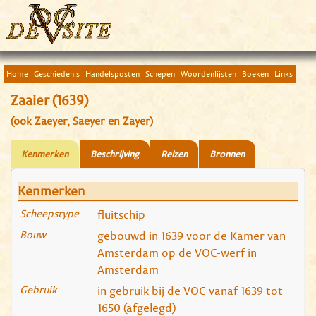
Home
Geschiedenis
Handelsposten
Schepen
Woordenlijsten
Boeken
Links
Zaaier (1639)
(ook Zaeyer, Saeyer en Zayer)
Kenmerken
Beschrijving
Reizen
Bronnen
Kenmerken
Scheepstype
fluitschip
Bouw
gebouwd in 1639 voor de Kamer van
Amsterdam op de VOC-werf in
Amsterdam
Gebruik
in gebruik bij de VOC vanaf 1639 tot
1650 (afgelegd)