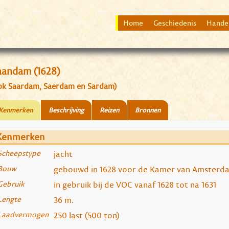
Home
Geschiedenis
Hande
aandam (1628)
ok Saardam, Saerdam en Sardam)
Kenmerken
Beschrijving
Reizen
Bronnen
Kenmerken
Scheepstype
jacht
Bouw
gebouwd in 1628 voor de Kamer van Amsterd
Gebruik
in gebruik bij de VOC vanaf 1628 tot na 1631
Lengte
36 m.
Laadvermogen
250 last (500 ton)