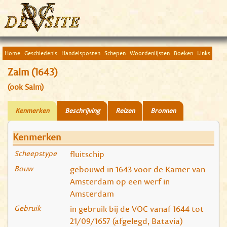
Home
Geschiedenis
Handelsposten
Schepen
Woordenlijsten
Boeken
Links
Zalm (1643)
(ook Salm)
Kenmerken
Beschrijving
Reizen
Bronnen
Kenmerken
Scheepstype
fluitschip
Bouw
gebouwd in 1643 voor de Kamer van
Amsterdam op een werf in
Amsterdam
Gebruik
in gebruik bij de VOC vanaf 1644 tot
21/09/1657 (afgelegd, Batavia)