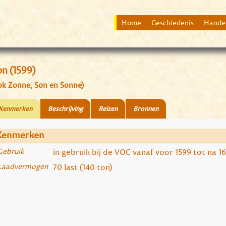
Home
Geschiedenis
Hande
n (1599)
ok Zonne, Son en Sonne)
Kenmerken
Beschrijving
Reizen
Bronnen
Kenmerken
Gebruik
in gebruik bij de VOC vanaf voor 1599 tot na 1
Laadvermogen
70 last (140 ton)