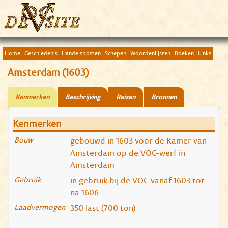
Home
Geschiedenis
Handelsposten
Schepen
Woordenlijsten
Boeken
Links
Amsterdam (1603)
Kenmerken
Beschrijving
Reizen
Bronnen
Kenmerken
Bouw
gebouwd in 1603 voor de Kamer van
Amsterdam op de VOC-werf in
Amsterdam
Gebruik
in gebruik bij de VOC vanaf 1603 tot
na 1606
Laadvermogen
350 last (700 ton)