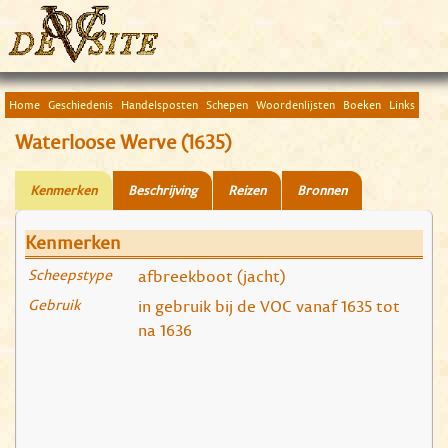
Home
Geschiedenis
Handelsposten
Schepen
Woordenlijsten
Boeken
Links
Waterloose Werve (1635)
Kenmerken
Beschrijving
Reizen
Bronnen
Kenmerken
Scheepstype
afbreekboot (jacht)
Gebruik
in gebruik bij de VOC vanaf 1635 tot
na 1636