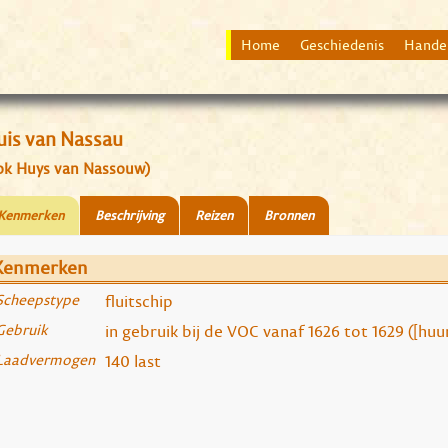
Home
Geschiedenis
Hande
uis van Nassau
ok Huys van Nassouw)
Kenmerken
Beschrijving
Reizen
Bronnen
Kenmerken
Scheepstype
fluitschip
Gebruik
in gebruik bij de VOC vanaf 1626 tot 1629 ([huu
Laadvermogen
140 last