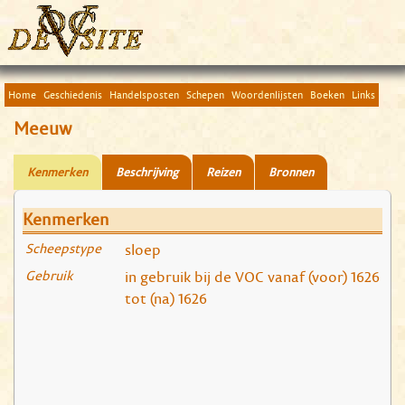
Home
Geschiedenis
Handelsposten
Schepen
Woordenlijsten
Boeken
Links
Meeuw
Kenmerken
Beschrijving
Reizen
Bronnen
Kenmerken
Scheepstype
sloep
Gebruik
in gebruik bij de VOC vanaf (voor) 1626
tot (na) 1626