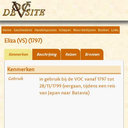
Home
Geschiedenis
Handelsposten
Schepen
Woordenlijsten
Boeken
Links
Eliza (VS) (1797)
Kenmerken
Beschrijving
Reizen
Bronnen
Kenmerken
Gebruik
in gebruik bij de VOC vanaf 1797 tot
28/11/1799 (vergaan, tijdens een reis
van Japan naar Batavia)