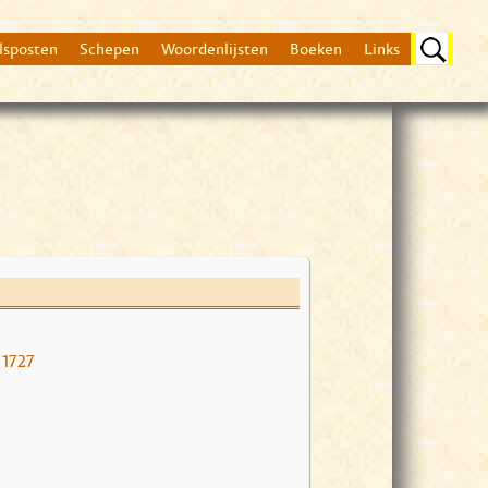
lsposten
Schepen
Woordenlijsten
Boeken
Links
Beschrijving
Lag in 1707 in een k
 1727