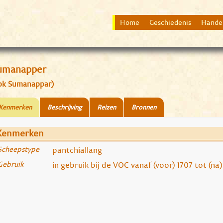
Home
Geschiedenis
Hande
umanapper
ok Sumanappar)
Kenmerken
Beschrijving
Reizen
Bronnen
Kenmerken
Scheepstype
pantchiallang
Gebruik
in gebruik bij de VOC vanaf (voor) 1707 tot (na)