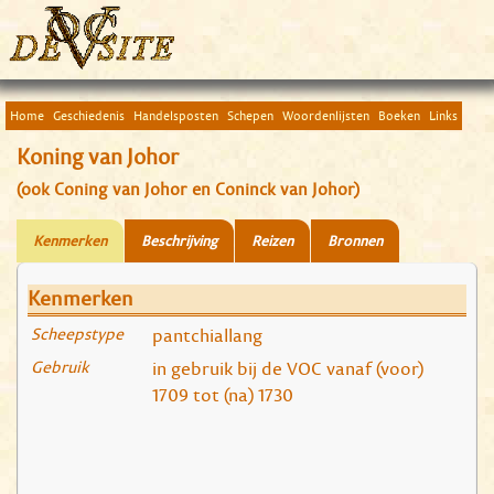
Home
Geschiedenis
Handelsposten
Schepen
Woordenlijsten
Boeken
Links
Koning van Johor
(ook Coning van Johor en Coninck van Johor)
Kenmerken
Beschrijving
Reizen
Bronnen
Kenmerken
Scheepstype
pantchiallang
Gebruik
in gebruik bij de VOC vanaf (voor)
1709 tot (na) 1730