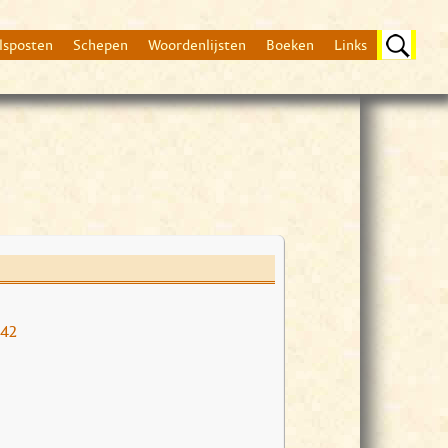
lsposten
Schepen
Woordenlijsten
Boeken
Links
Beschrijving
nog geen beschrijvin
642