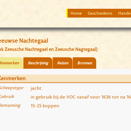
Home
Geschiedenis
Hande
eeuwse Nachtegaal
ok Zeeusche Nachtegael en Zeeusche Nagtegaal)
Kenmerken
Beschrijving
Reizen
Bronnen
Kenmerken
Scheepstype
jacht
Gebruik
in gebruik bij de VOC vanaf voor 1636 tot na 1
Bemanning
15-25 koppen