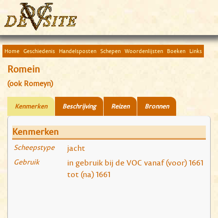
Home
Geschiedenis
Handelsposten
Schepen
Woordenlijsten
Boeken
Links
Romein
(ook Romeyn)
Kenmerken
Beschrijving
Reizen
Bronnen
Kenmerken
Scheepstype
jacht
Gebruik
in gebruik bij de VOC vanaf (voor) 1661
tot (na) 1661