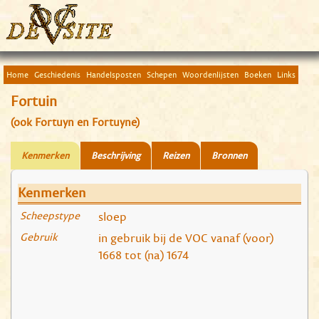
Home
Geschiedenis
Handelsposten
Schepen
Woordenlijsten
Boeken
Links
Fortuin
(ook Fortuyn en Fortuyne)
Kenmerken
Beschrijving
Reizen
Bronnen
Kenmerken
Scheepstype
sloep
Gebruik
in gebruik bij de VOC vanaf (voor)
1668 tot (na) 1674