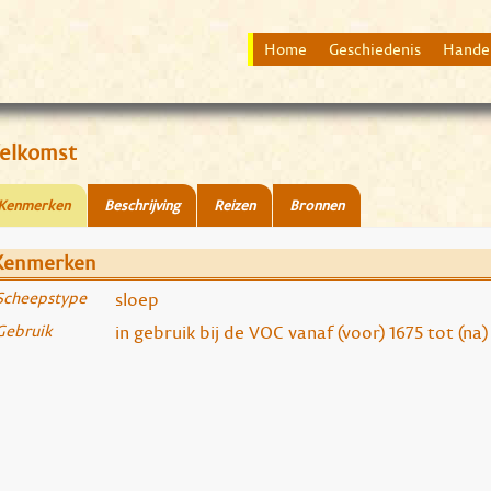
Home
Geschiedenis
Hande
elkomst
Kenmerken
Beschrijving
Reizen
Bronnen
Kenmerken
Scheepstype
sloep
Gebruik
in gebruik bij de VOC vanaf (voor) 1675 tot (na)