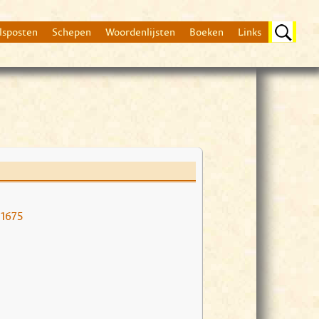
lsposten
Schepen
Woordenlijsten
Boeken
Links
Beschrijving
nog geen beschrijvin
 1675