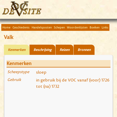
Home
Geschiedenis
Handelsposten
Schepen
Woordenlijsten
Boeken
Links
Valk
Kenmerken
Beschrijving
Reizen
Bronnen
Kenmerken
Scheepstype
sloep
Gebruik
in gebruik bij de VOC vanaf (voor) 1726
tot (na) 1732