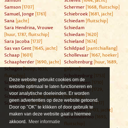
Samson
Schelvis
[1644, jacht]
Samson
[1707]
Schermer
[1668, fluitschip]
Samuel, Jonge
[1761]
Schiebroek
[1681, jacht]
Sana
[jacht]
Schiedam
[fluitschip]
Sara Hendrina, Vrouwe
Schiedam
[huur, 1787, fluitschip]
Schiedam
[1620]
Sara Jacoba
[1737]
Schieland
[1674]
Sas van Gent
[1645, jacht]
Schildpad
[pantchiallang]
Schaap
[1601]
Schollevaar
[1667, hoeker]
Schaapherder
[1690, jacht]
Scholtenburg
[huur, 1689,
Schagen
[koop, 1633,
galjoot]
fluitschip]
Scholtenburg
[1753]
Deze website gebruikt cookies om de
Schagen
[1753]
Schonauwen
[1710]
website optimaal te laten functioneren en
Schagen
[1785]
Schonauwen
[1729,
voor analytische doeleinden. Er worden
Schagerhaan
[1706, hoeker]
fluitschip]
geen advertenties op deze website getoond.
Schakenbos
[1746]
Schonenberg
[1717]
Door op "OK" te klikken of door gebruik te
Schonewal
[1703, jacht]
maken van deze website gaat u hiermee
Schoonderloo
[1693,
akkoord.
Meer informatie
fluitschip]