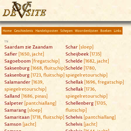
Home
Geschiedenis
Handelsposten
Schepen
Woordenlijsten
Boeken
Links
174
Saardam zie Zaandam
Schar
[sloep]
Safier
[1650, jacht]
Scheijbeek
[1735]
Sagoeboom
[fregatschip]
Schelde
[1682, jacht]
Saksenburg
[1668, fluitschip]
Schelde
[1780,
Saksenburg
[1723, fluitschip]
spiegelretourschip]
Salamander
[1639,
Schellak
[1696, fregatschip]
spiegelretourschip]
Schellak
[1736,
Salland
[1686, pinas]
spiegelretourschip]
Salpeter
[pantchiallang]
Schellenberg
[1705,
Samarang
[sloep]
fluitschip]
Samaritaan
[1718, fluitschip]
Schelvis
[pantchiallang]
Samson
[jacht]
Schelvis
[jacht]