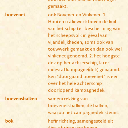
gemaakt.
boevenet
ook Bovenet en Vinkenet. 1.
Houten traliewerk boven de
kuil
van het schip ter bescherming van
het scheepsvolk in geval van
vijandelijkheden; soms ook van
touwwerk gemaakt en dan ook wel
vinkenet genoemd. 2. het hoogste
dek op het achterschip, later
meestal kampagne(dek) genaamd.
Een "doorgaand boevenet" is een
over het hele achterschip
doorlopend kampagnedek.
boevensbalken
samentrekking van
boevenet
sbalken, de balken,
waarop het campagnedek steunt.
bok
hefinrichting, samengesteld uit
één, of twee van boven