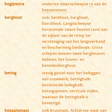
begijnenra
onderste dwarsscheepse
ra
van de
bezaansmast
.
berghout
ook: berkhout, barghout,
barckhout. Langsscheepse
horizontale zware houten rand aan
de zijkant van de romp ter
versteviging van het langsverband
en bescherming biedende. Grote
schepen kunnen twee berghouten
hebben; het boven- en
benedenberghout.
beting
stevig gestel voor het beleggen
van touwwerk; betingbalk:
horizontale belegbalk;
betingspenen: verticale stijlen,
waaraan de betingbalk is
bevestigd.
bezaansmast
ook Kruismast. Achterste mast van