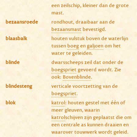
een zeilschip, kleiner dan de grote
mast.
bezaansroede
rondhout, draaibaar aan de
bezaansmast
bevestigd.
blaasbalk
houten vulstuk boven de waterlijn
tussen
boeg
en
galjoen
om het
water te geleiden.
blinde
dwarsscheeps zeil dat onder de
boegspriet
gevoerd wordt. Zie
ook:
Bovenblinde
.
blindesteng
verticale voortzetting van de
boegspriet
.
blok
katrol
: houten gestel met één of
meer gleuven, waarin
katrol
schijven zijn geplaatst die om
een centrale as kunnen draaien en
waarover touwwerk wordt geleid.