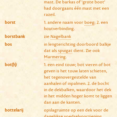
mast. De barkas of 'grote boot'
had doorgaans één mast met een
razeil.
borst
1. andere naam voor
boeg
; 2. een
houtverbinding.
borstbank
zie
Nagelbank
bos
in lengterichting doorboord balkje
dat als
spuigat
dient. Zie ook
Marmering
.
bot(h)
1. een eind touw; bot vieren of bot
geven is het touw laten schieten,
het tegenovergestelde van
aanhalen of inpalmen. 2. de bocht
in de dekbalken, waardoor het dek
in het midden hoger komt te liggen
dan aan de kanten.
bottelarij
opslagruimte op een dek voor de
dagelijkse voedselvoorziening.