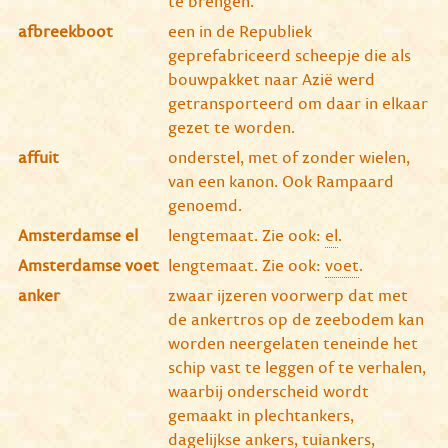
te brengen.
afbreekboot
een in de Republiek
geprefabriceerd scheepje die als
bouwpakket naar Azië werd
getransporteerd om daar in elkaar
gezet te worden.
affuit
onderstel, met of zonder wielen,
van een kanon. Ook Rampaard
genoemd.
Amsterdamse el
lengtemaat. Zie ook:
el
.
Amsterdamse voet
lengtemaat. Zie ook:
voet
.
anker
zwaar ijzeren voorwerp dat met
de ankertros op de zeebodem kan
worden neergelaten teneinde het
schip vast te leggen of te verhalen,
waarbij onderscheid wordt
gemaakt in plechtankers,
dagelijkse ankers, tuiankers,