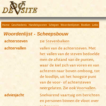
Home
Geschiedenis
Handelsposten
Schepen
Woordenlijsten
Boeken
Links
Woordenlijst - Scheepsbouw
achtersteven
zie
Stevenbalken
achtervallen
vallen van de achtersteven. Met
het vallen van de steven bedoelde
men de afstand van de punten,
waar de kiel zich van voren en van
achteren naar boven omboog, tot
de loodlijn, uit het hoogste punt
van de voor- of achtersteven
neergelaten. Zie ook
Voorvallen
.
adviesjacht
Snelvarend vaartuig om berichten
en personen binnen de vloot over