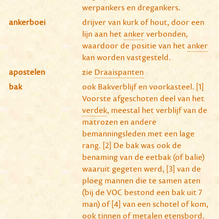
werpankers en dregankers.
ankerboei
drijver van kurk of hout, door een
lijn aan het
anker
verbonden,
waardoor de positie van het
anker
kan worden vastgesteld.
apostelen
zie
Draaispanten
bak
ook Bakverblijf en voorkasteel. [1]
Voorste afgeschoten deel van het
verdek
, meestal het verblijf van de
matrozen en andere
bemanningsleden met een lage
rang. [2] De bak was ook de
benaming van de eetbak (of balie)
waaruit gegeten werd, [3] van de
ploeg mannen die te samen aten
(bij de VOC bestond een bak uit 7
man) of [4] van een schotel of kom,
ook tinnen of metalen etensbord.