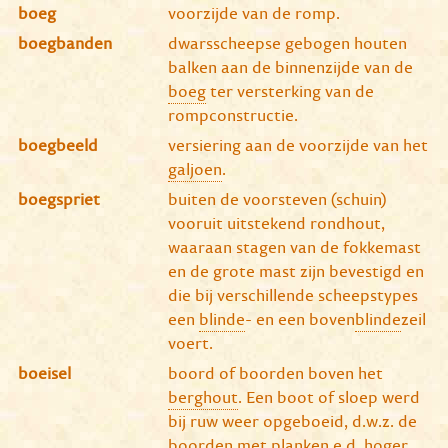
boeg
voorzijde van de romp.
boegbanden
dwarsscheepse gebogen houten
balken aan de binnenzijde van de
boeg
ter versterking van de
rompconstructie.
boegbeeld
versiering aan de voorzijde van het
galjoen
.
boegspriet
buiten de voorsteven (schuin)
vooruit uitstekend rondhout,
waaraan stagen van de fokkemast
en de grote mast zijn bevestigd en
die bij verschillende scheepstypes
een
blinde
- en een boven
blinde
zeil
voert.
boeisel
boord of boorden boven het
berghout
. Een boot of sloep werd
bij ruw weer opgeboeid, d.w.z. de
boorden met planken e.d. hoger