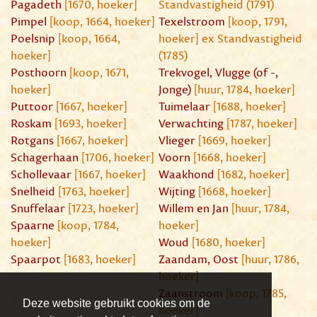
Pagadeth
[1670, hoeker]
Standvastigheid (1791)
Pimpel
[koop, 1664, hoeker]
Texelstroom
[koop, 1791,
Poelsnip
[koop, 1664,
hoeker] ex Standvastigheid
hoeker]
(1785)
Posthoorn
[koop, 1671,
Trekvogel, Vlugge (of -,
hoeker]
Jonge)
[huur, 1784, hoeker]
Puttoor
[1667, hoeker]
Tuimelaar
[1688, hoeker]
Roskam
[1693, hoeker]
Verwachting
[1787, hoeker]
Rotgans
[1667, hoeker]
Vlieger
[1669, hoeker]
Schagerhaan
[1706, hoeker]
Voorn
[1668, hoeker]
Schollevaar
[1667, hoeker]
Waakhond
[1682, hoeker]
Snelheid
[1763, hoeker]
Wijting
[1668, hoeker]
Snuffelaar
[1723, hoeker]
Willem en Jan
[huur, 1784,
Spaarne
[koop, 1784,
hoeker]
hoeker]
Woud
[1680, hoeker]
Spaarpot
[1683, hoeker]
Zaandam, Oost
[huur, 1786,
hoeker]
Zaanstroom
[koop, 1785,
Deze website gebruikt cookies om de
hoeker]