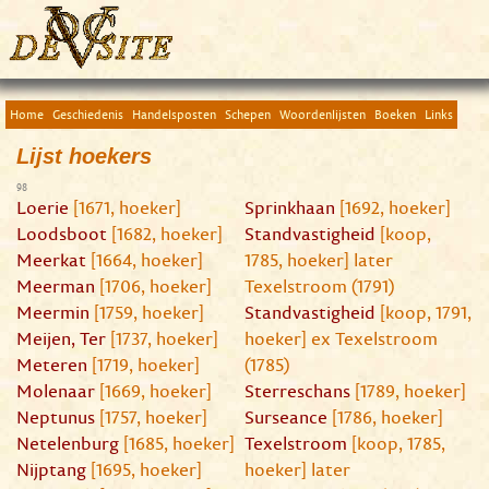
Home
Geschiedenis
Handelsposten
Schepen
Woordenlijsten
Boeken
Links
Lijst hoekers
98
Loerie
[1671, hoeker]
Sprinkhaan
[1692, hoeker]
Loodsboot
[1682, hoeker]
Standvastigheid
[koop,
Meerkat
[1664, hoeker]
1785, hoeker] later
Meerman
[1706, hoeker]
Texelstroom (1791)
Meermin
[1759, hoeker]
Standvastigheid
[koop, 1791,
Meijen, Ter
[1737, hoeker]
hoeker] ex Texelstroom
Meteren
[1719, hoeker]
(1785)
Molenaar
[1669, hoeker]
Sterreschans
[1789, hoeker]
Neptunus
[1757, hoeker]
Surseance
[1786, hoeker]
Netelenburg
[1685, hoeker]
Texelstroom
[koop, 1785,
Nijptang
[1695, hoeker]
hoeker] later