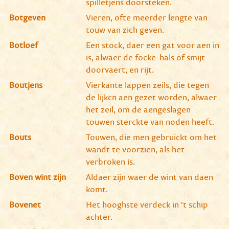
spilletjens doorsteken.
Botgeven
Vieren, ofte meerder lengte van
touw van zich geven.
Botloef
Een stock, daer een gat voor aen in
is, alwaer de focke-hals of smijt
doorvaert, en rijt.
Boutjens
Vierkante lappen zeils, die tegen
de lijkcn aen gezet worden, alwaer
het zeil, om de aengeslagen
touwen sterckte van noden heeft.
Bouts
Touwen, die men gebruickt om het
wandt te voorzien, als het
verbroken is.
Boven wint zijn
Aldaer zijn waer de wint van daen
komt.
Bovenet
Het hooghste verdeck in 't schip
achter.