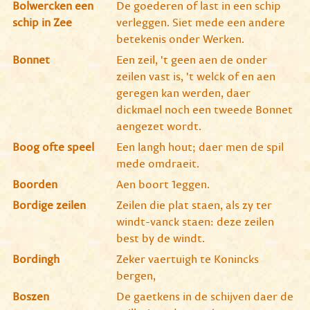
Bolwercken een
De goederen of last in een schip
schip in Zee
verleggen. Siet mede een andere
betekenis onder Werken.
Bonnet
Een zeil, 't geen aen de onder
zeilen vast is, 't welck of en aen
geregen kan werden, daer
dickmael noch een tweede Bonnet
aengezet wordt.
Boog ofte speel
Een langh hout; daer men de spil
mede omdraeit.
Boorden
Aen boort 1eggen.
Bordige zeilen
Zeilen die plat staen, als zy ter
windt-vanck staen: deze zeilen
best by de windt.
Bordingh
Zeker vaertuigh te Konincks
bergen,
Boszen
De gaetkens in de schijven daer de