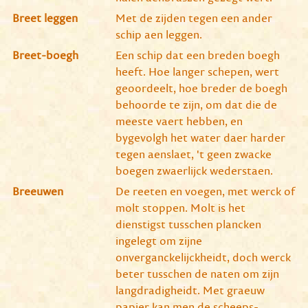
Breet leggen
Met de zijden tegen een ander
schip aen leggen.
Breet-boegh
Een schip dat een breden boegh
heeft. Hoe langer schepen, wert
geoordeelt, hoe breder de boegh
behoorde te zijn, om dat die de
meeste vaert hebben, en
bygevolgh het water daer harder
tegen aenslaet, 't geen zwacke
boegen zwaerlijck wederstaen.
Breeuwen
De reeten en voegen, met werck of
molt stoppen. Molt is het
dienstigst tusschen plancken
ingelegt om zijne
onverganckelijckheidt, doch werck
beter tusschen de naten om zijn
langdradigheidt. Met graeuw
papier kan men de scheeps-