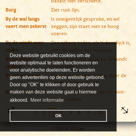
ballast niet verschiete.
Burg
Ziet rust-lijn.
By de wal langs
Is oneigentlijk gesproke, en wil
vaert men zekerst
zeggen, zijn staet niet te hoog
voeren.
By de windt over
Zoo scherp zeilen, als 't doenlijck is,
zeilen
mits de zeilen niet leuteren.
Deze website gebruikt cookies om de
By de windt
De neus van het schip na de windt
website optimaal te laten functioneren en
smijten
toestellen.
voor analytische doeleinden. Er worden
By laten komen
Meerder dat heen zeilen, daer de
geen advertenties op deze website getoond.
windt van daen komt.
Door op "OK" te klikken of door gebruik te
Byhaelen, byzetten
De zeilen bybrengen, en ter wint-
maken van deze website gaat u hiermee
vanck-stellen.
akkoord.
Meer informatie
1
2
3
4
5
6
7
...
23
OK
©2026 de VOCsite