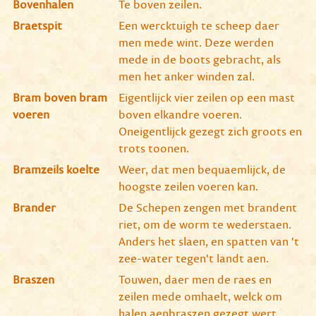
Bovenhalen
Te boven zeilen.
Braetspit
Een wercktuigh te scheep daer
men mede wint. Deze werden
mede in de boots gebracht, als
men het anker winden zal.
Bram boven bram
Eigentlijck vier zeilen op een mast
voeren
boven elkandre voeren.
Oneigentlijck gezegt zich groots en
trots toonen.
Bramzeils koelte
Weer, dat men bequaemlijck, de
hoogste zeilen voeren kan.
Brander
De Schepen zengen met brandent
riet, om de worm te wederstaen.
Anders het slaen, en spatten van 't
zee-water tegen't landt aen.
Braszen
Touwen, daer men de raes en
zeilen mede omhaelt, welck om
halen aenbraszen gezegt wert.