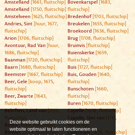
Amstelland
[1661, fluitschip]
Bovenkarspel
[1683,
Amstelland
[1750, fluitschip]
fluitschip]
Amstelveen
[1625, fluitschip]
Bredenhof
[1703, fluitschip]
Andries, Sint
[huur, 1677,
Breukelen
[1655, fluitschip]
fluitschip]
Broekoord
[1636, fluitschip]
Arion
[1706, fluitschip]
Brug
[1708, fluitschip]
Avontuur, Rad Van
[huur,
Bruinvis
[fluitschip]
1686, fluitschip]
Buienskerke
[1659,
Baanman
[1720, fluitschip]
fluitschip]
Baarn
[1680, fluitschip]
Buis
[1727, fluitschip]
Beemster
[1667, fluitschip]
Buis, Gouden
[1640,
Beer, Gele
[koop, 1675,
fluitschip]
fluitschip]
Bunschoten
[1660,
Beer, Zwarte
[1643,
fluitschip]
fluitschip]
Buren
[1670, fluitschip]
Beloften, Land van
[1723,
Capelle
[1638, fluitschip]
fluitschip]
Capelle, Slot van
[1717,
Deze website gebruikt cookies om de
Belois
[1689, fluitschip]
fluitschip]
website optimaal te laten functioneren en
Belvliet
[1704, fluitschip]
Castricum
[1638, fluitschip]