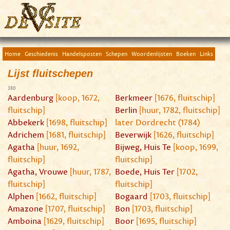
Home
Geschiedenis
Handelsposten
Schepen
Woordenlijsten
Boeken
Links
Lijst fluitschepen
380
Aardenburg
[koop, 1672,
Berkmeer
[1676, fluitschip]
fluitschip]
Berlin
[huur, 1782, fluitschip]
Abbekerk
[1698, fluitschip]
later Dordrecht (1784)
Adrichem
[1681, fluitschip]
Beverwijk
[1626, fluitschip]
Agatha
[huur, 1692,
Bijweg, Huis Te
[koop, 1699,
fluitschip]
fluitschip]
Agatha, Vrouwe
[huur, 1787,
Boede, Huis Ter
[1702,
fluitschip]
fluitschip]
Alphen
[1662, fluitschip]
Bogaard
[1703, fluitschip]
Amazone
[1707, fluitschip]
Bon
[1703, fluitschip]
Amboina
[1629, fluitschip]
Boor
[1695, fluitschip]